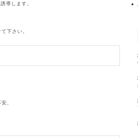
世に誘導します。
けて下さい。
不安。