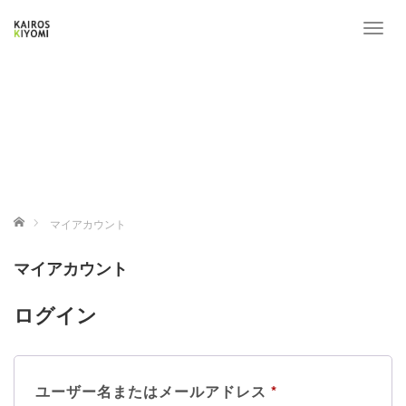
T
o
g
g
l
e
n
a
v
i
ホーム
マイアカウント
g
a
マイアカウント
t
i
o
ログイン
n
必
ユーザー名またはメールアドレス
*