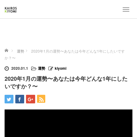
T
o
g
g
l
e
ホーム
n
運勢
2020年1月の運勢〜あなたは今年どんな1年にしたいです
a
か？〜
v
2020.01.1
運勢
kiyomi
i
g
2020年1月の運勢〜あなたは今年どんな1年にした
a
いですか？〜
t
i
o
n