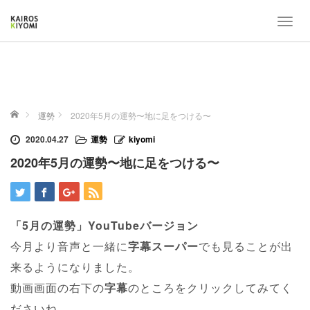
T
o
g
g
l
e
ホーム
n
運勢
2020年5月の運勢〜地に足をつける〜
a
2020.04.27
運勢
kiyomi
v
i
2020年5月の運勢〜地に足をつける〜
g
a
t
i
「5月の運勢」YouTubeバージョン
o
今月より音声と一緒に
字幕スーパー
でも見ることが出
n
来るようになりました。
動画画面の右下の
字幕
のところをクリックしてみてく
ださいね。