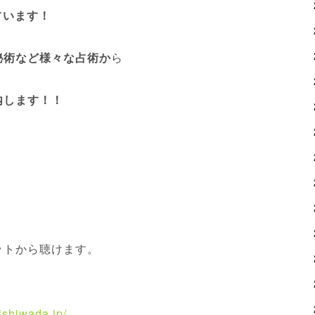
占います！
秘術など様々な占術か
ら
内します！！
。
ットから聴けます。
ishiwada.jp/