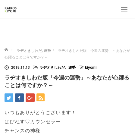
T
o
g
g
l
e
ホーム
n
ラヂオきしわだ
,
運勢
ラヂオきしわだ版「今週の運勢」～あなたが
a
心躍ることは何ですか？～
v
2018.11.13
ラヂオきしわだ
、
運勢
kiyomi
i
g
ラヂオきしわだ版「今週の運勢」～あなたが心躍る
a
ことは何ですか？～
t
i
o
n
いつもありがとうございます！
はぴねす♡カウンセラー
チャンスの神様