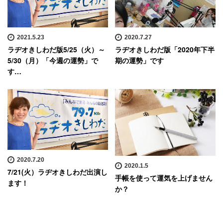
2021.5.23
2020.7.27
ラヂオきしわだ版5/25（火）～
ラヂオきしわだ版「2020年下半
5/30（月）「今週の運勢」で
期の運勢」です
す…
2020.7.20
2020.1.5
7/21(火）ラヂオきしわだ出演し
手帳を使って運気を上げません
ます！
か？